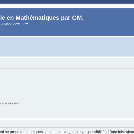
de en Mathématiques par GM.
orum.noordover.fr ---
cette session
ment ne prend que quelques secondes et augmente vos possibilités. L’administrate