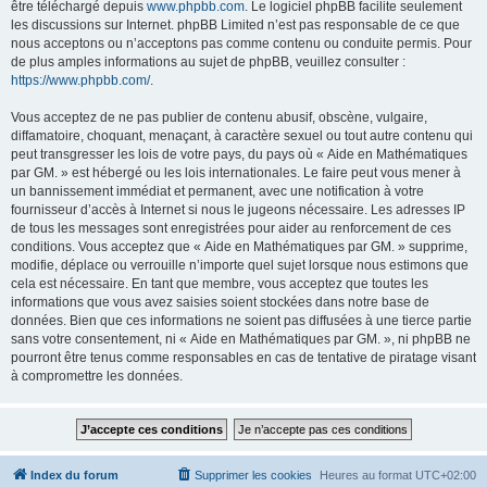
être téléchargé depuis
www.phpbb.com
. Le logiciel phpBB facilite seulement
les discussions sur Internet. phpBB Limited n’est pas responsable de ce que
nous acceptons ou n’acceptons pas comme contenu ou conduite permis. Pour
de plus amples informations au sujet de phpBB, veuillez consulter :
https://www.phpbb.com/
.
Vous acceptez de ne pas publier de contenu abusif, obscène, vulgaire,
diffamatoire, choquant, menaçant, à caractère sexuel ou tout autre contenu qui
peut transgresser les lois de votre pays, du pays où « Aide en Mathématiques
par GM. » est hébergé ou les lois internationales. Le faire peut vous mener à
un bannissement immédiat et permanent, avec une notification à votre
fournisseur d’accès à Internet si nous le jugeons nécessaire. Les adresses IP
de tous les messages sont enregistrées pour aider au renforcement de ces
conditions. Vous acceptez que « Aide en Mathématiques par GM. » supprime,
modifie, déplace ou verrouille n’importe quel sujet lorsque nous estimons que
cela est nécessaire. En tant que membre, vous acceptez que toutes les
informations que vous avez saisies soient stockées dans notre base de
données. Bien que ces informations ne soient pas diffusées à une tierce partie
sans votre consentement, ni « Aide en Mathématiques par GM. », ni phpBB ne
pourront être tenus comme responsables en cas de tentative de piratage visant
à compromettre les données.
Index du forum
Supprimer les cookies
Heures au format
UTC+02:00