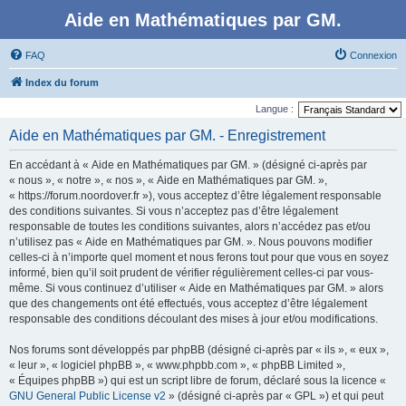
Aide en Mathématiques par GM.
FAQ
Connexion
Index du forum
Langue :
Aide en Mathématiques par GM. - Enregistrement
En accédant à « Aide en Mathématiques par GM. » (désigné ci-après par
« nous », « notre », « nos », « Aide en Mathématiques par GM. »,
« https://forum.noordover.fr »), vous acceptez d’être légalement responsable
des conditions suivantes. Si vous n’acceptez pas d’être légalement
responsable de toutes les conditions suivantes, alors n’accédez pas et/ou
n’utilisez pas « Aide en Mathématiques par GM. ». Nous pouvons modifier
celles-ci à n’importe quel moment et nous ferons tout pour que vous en soyez
informé, bien qu’il soit prudent de vérifier régulièrement celles-ci par vous-
même. Si vous continuez d’utiliser « Aide en Mathématiques par GM. » alors
que des changements ont été effectués, vous acceptez d’être légalement
responsable des conditions découlant des mises à jour et/ou modifications.
Nos forums sont développés par phpBB (désigné ci-après par « ils », « eux »,
« leur », « logiciel phpBB », « www.phpbb.com », « phpBB Limited »,
« Équipes phpBB ») qui est un script libre de forum, déclaré sous la licence «
GNU General Public License v2
» (désigné ci-après par « GPL ») et qui peut