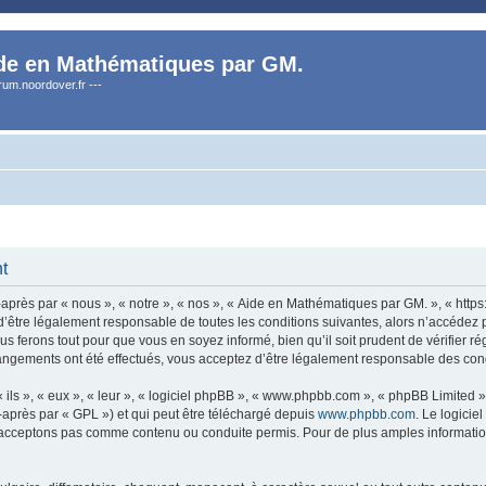
de en Mathématiques par GM.
orum.noordover.fr ---
t
rès par « nous », « notre », « nos », « Aide en Mathématiques par GM. », « https:
’être légalement responsable de toutes les conditions suivantes, alors n’accédez 
s ferons tout pour que vous en soyez informé, bien qu’il soit prudent de vérifier r
angements ont été effectués, vous acceptez d’être légalement responsable des condi
ls », « eux », « leur », « logiciel phpBB », « www.phpbb.com », « phpBB Limited »,
-après par « GPL ») et qui peut être téléchargé depuis
www.phpbb.com
. Le logicie
acceptons pas comme contenu ou conduite permis. Pour de plus amples informations