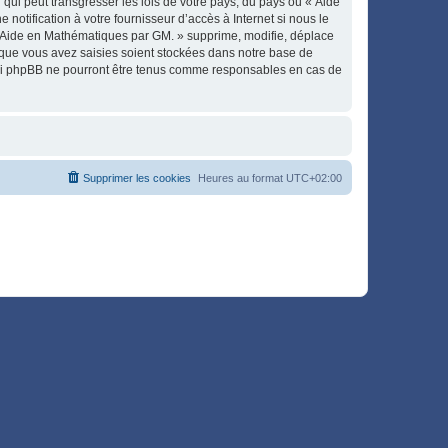
qui peut transgresser les lois de votre pays, du pays où « Aide
otification à votre fournisseur d’accès à Internet si nous le
« Aide en Mathématiques par GM. » supprime, modifie, déplace
 que vous avez saisies soient stockées dans notre base de
, ni phpBB ne pourront être tenus comme responsables en cas de
Supprimer les cookies
Heures au format
UTC+02:00