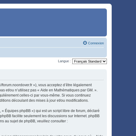
Connexion
Langue :
//forum.noordover.fr »), vous acceptez d’être légalement
pas et/ou n’utilisez pas « Aide en Mathématiques par GM. ».
égulièrement celles-ci par vous-même. Si vous continuez
tions découlant des mises à jour et/ou modifications.
 « Équipes phpBB ») qui est un script libre de forum, déclaré
l phpBB facilite seulement les discussions sur Internet. phpBB
 au sujet de phpBB, veuillez consulter :