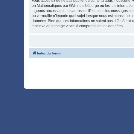
Vous acceptez de ne pas publier de contenu abusif, obscène, vu
en Mathématiques par GM. » est hébergé ou les lois internation
jugeons nécessaire. Les adresses IP de tous les messages son
ou verrouille n’importe quel sujet lorsque nous estimons que c
données. Bien que ces informations ne soient pas diffusées à 
tentative de piratage visant à compromettre les données.
Index du forum