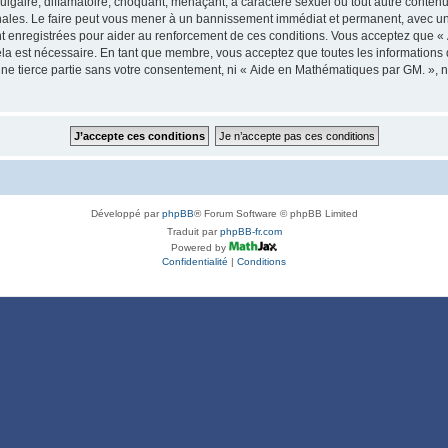
lgaire, diffamatoire, choquant, menaçant, à caractère sexuel ou tout autre contenu 
ales. Le faire peut vous mener à un bannissement immédiat et permanent, avec une n
t enregistrées pour aider au renforcement de ces conditions. Vous acceptez que 
ela est nécessaire. En tant que membre, vous acceptez que toutes les informations
une tierce partie sans votre consentement, ni « Aide en Mathématiques par GM. »
Développé par
phpBB
® Forum Software © phpBB Limited
Traduit par
phpBB-fr.com
Powered by
Confidentialité
|
Conditions