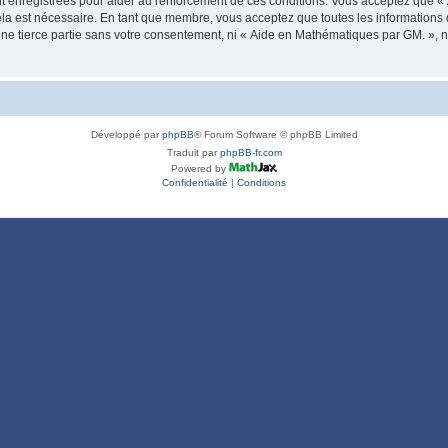
t enregistrées pour aider au renforcement de ces conditions. Vous acceptez que 
ela est nécessaire. En tant que membre, vous acceptez que toutes les informations
une tierce partie sans votre consentement, ni « Aide en Mathématiques par GM. »
Développé par
phpBB
® Forum Software © phpBB Limited
Traduit par
phpBB-fr.com
Powered by
Confidentialité
|
Conditions