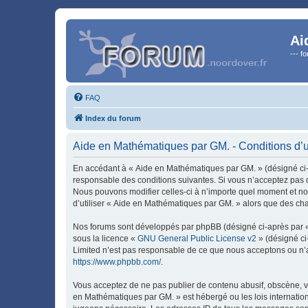
Ai
--- f
FAQ
Index du forum
Aide en Mathématiques par GM. - Conditions d’ut
En accédant à « Aide en Mathématiques par GM. » (désigné ci-ap
responsable des conditions suivantes. Si vous n’acceptez pas d
Nous pouvons modifier celles-ci à n’importe quel moment et nou
d’utiliser « Aide en Mathématiques par GM. » alors que des ch
Nos forums sont développés par phpBB (désigné ci-après par « i
sous la licence «
GNU General Public License v2
» (désigné ci
Limited n’est pas responsable de ce que nous acceptons ou n’
https://www.phpbb.com/
.
Vous acceptez de ne pas publier de contenu abusif, obscène, vu
en Mathématiques par GM. » est hébergé ou les lois internation