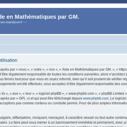
de en Mathématiques par GM.
orum.noordover.fr ---
ilisation
rès par « nous », « notre », « nos », « Aide en Mathématiques par GM. », « https:
’être légalement responsable de toutes les conditions suivantes, alors n’accédez 
s ferons tout pour que vous en soyez informé, bien qu’il soit prudent de vérifier r
angements ont été effectués, vous acceptez d’être légalement responsable des condi
ls », « eux », « leur », « logiciel phpBB », « www.phpbb.com », « phpBB Limited »,
-après par « GPL ») et qui peut être téléchargé depuis
www.phpbb.com
. Le logicie
acceptons pas comme contenu ou conduite permis. Pour de plus amples informations
lgaire, diffamatoire, choquant, menaçant, à caractère sexuel ou tout autre contenu 
ales. Le faire peut vous mener à un bannissement immédiat et permanent, avec une n