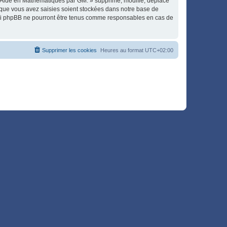
« Aide en Mathématiques par GM. » supprime, modifie, déplace
 que vous avez saisies soient stockées dans notre base de
, ni phpBB ne pourront être tenus comme responsables en cas de
Supprimer les cookies
Heures au format
UTC+02:00