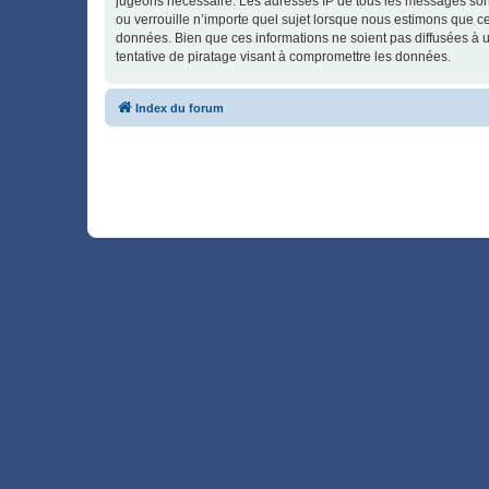
jugeons nécessaire. Les adresses IP de tous les messages son
ou verrouille n’importe quel sujet lorsque nous estimons que c
données. Bien que ces informations ne soient pas diffusées à 
tentative de piratage visant à compromettre les données.
Index du forum