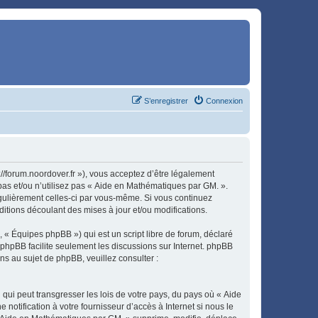
S’enregistrer
Connexion
//forum.noordover.fr »), vous acceptez d’être légalement
pas et/ou n’utilisez pas « Aide en Mathématiques par GM. ».
égulièrement celles-ci par vous-même. Si vous continuez
tions découlant des mises à jour et/ou modifications.
 « Équipes phpBB ») qui est un script libre de forum, déclaré
l phpBB facilite seulement les discussions sur Internet. phpBB
 au sujet de phpBB, veuillez consulter :
qui peut transgresser les lois de votre pays, du pays où « Aide
otification à votre fournisseur d’accès à Internet si nous le