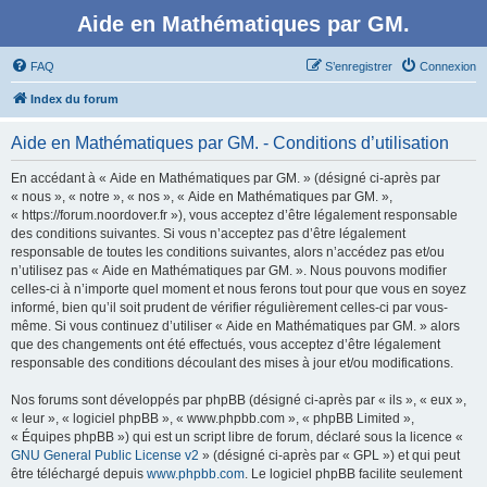
Aide en Mathématiques par GM.
FAQ
S’enregistrer
Connexion
Index du forum
Aide en Mathématiques par GM. - Conditions d’utilisation
En accédant à « Aide en Mathématiques par GM. » (désigné ci-après par
« nous », « notre », « nos », « Aide en Mathématiques par GM. »,
« https://forum.noordover.fr »), vous acceptez d’être légalement responsable
des conditions suivantes. Si vous n’acceptez pas d’être légalement
responsable de toutes les conditions suivantes, alors n’accédez pas et/ou
n’utilisez pas « Aide en Mathématiques par GM. ». Nous pouvons modifier
celles-ci à n’importe quel moment et nous ferons tout pour que vous en soyez
informé, bien qu’il soit prudent de vérifier régulièrement celles-ci par vous-
même. Si vous continuez d’utiliser « Aide en Mathématiques par GM. » alors
que des changements ont été effectués, vous acceptez d’être légalement
responsable des conditions découlant des mises à jour et/ou modifications.
Nos forums sont développés par phpBB (désigné ci-après par « ils », « eux »,
« leur », « logiciel phpBB », « www.phpbb.com », « phpBB Limited »,
« Équipes phpBB ») qui est un script libre de forum, déclaré sous la licence «
GNU General Public License v2
» (désigné ci-après par « GPL ») et qui peut
être téléchargé depuis
www.phpbb.com
. Le logiciel phpBB facilite seulement