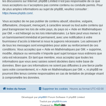
les discussions sur Internet. phpBB Limited n’est pas responsable de ce que
nous acceptons ou n’acceptons pas comme contenu ou conduite permis. Pour
de plus amples informations au sujet de phpBB, veuillez consulter :
https://www.phpbb.com/
.
Vous acceptez de ne pas publier de contenu abusif, obscène, vulgaire,
diffamatoire, choquant, menaçant, à caractère sexuel ou tout autre contenu qui
peut transgresser les lois de votre pays, du pays où « Aide en Mathématiques
par GM. » est hébergé ou les lois internationales. Le faire peut vous mener à
un bannissement immédiat et permanent, avec une notification à votre
fournisseur d’accès à Internet si nous le jugeons nécessaire. Les adresses IP
de tous les messages sont enregistrées pour aider au renforcement de ces
conditions. Vous acceptez que « Aide en Mathématiques par GM. » supprime,
modifie, déplace ou verrouille n’importe quel sujet lorsque nous estimons que
cela est nécessaire. En tant que membre, vous acceptez que toutes les
informations que vous avez saisies soient stockées dans notre base de
données. Bien que ces informations ne soient pas diffusées à une tierce partie
sans votre consentement, ni « Aide en Mathématiques par GM. », ni phpBB ne
pourront être tenus comme responsables en cas de tentative de piratage visant
à compromettre les données.
Index du forum
Supprimer les cookies
Heures au format
UTC+02:00
Développé par
phpBB
® Forum Software © phpBB Limited
Traduit par
phpBB-fr.com
Powered by