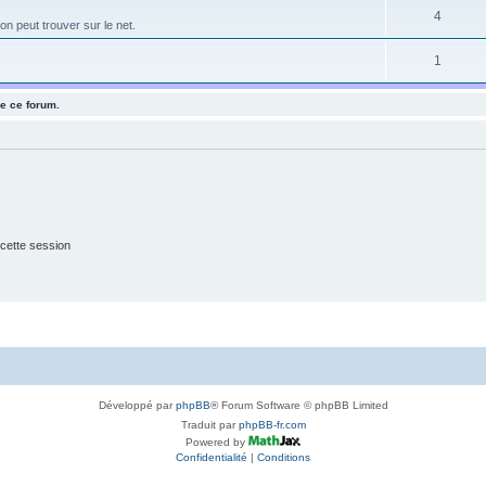
e
S
4
s
on peut trouver sur le net.
j
t
u
e
S
1
s
j
t
u
e
e ce forum.
s
j
t
e
s
t
s
cette session
Développé par
phpBB
® Forum Software © phpBB Limited
Traduit par
phpBB-fr.com
Powered by
Confidentialité
|
Conditions