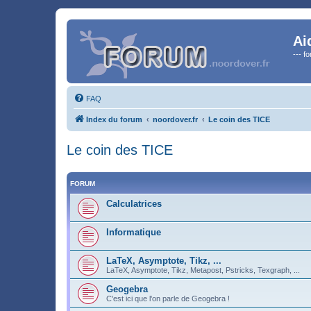
Ai
--- f
FAQ
Index du forum
noordover.fr
Le coin des TICE
Le coin des TICE
FORUM
Calculatrices
Informatique
LaTeX, Asymptote, Tikz, ...
LaTeX, Asymptote, Tikz, Metapost, Pstricks, Texgraph, ...
Geogebra
C'est ici que l'on parle de Geogebra !