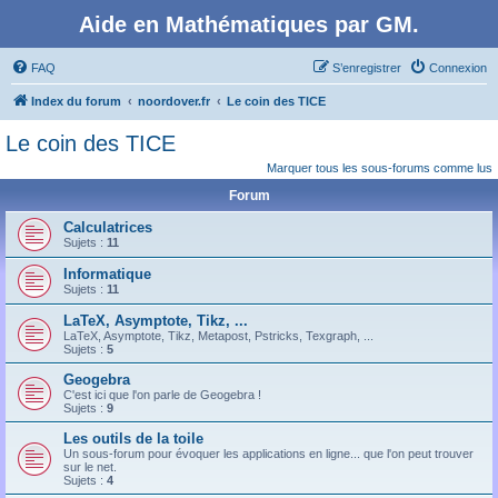
Aide en Mathématiques par GM.
FAQ
S’enregistrer
Connexion
Index du forum
noordover.fr
Le coin des TICE
Le coin des TICE
Marquer tous les sous-forums comme lus
Forum
Calculatrices
Sujets :
11
Informatique
Sujets :
11
LaTeX, Asymptote, Tikz, ...
LaTeX, Asymptote, Tikz, Metapost, Pstricks, Texgraph, ...
Sujets :
5
Geogebra
C'est ici que l'on parle de Geogebra !
Sujets :
9
Les outils de la toile
Un sous-forum pour évoquer les applications en ligne... que l'on peut trouver
sur le net.
Sujets :
4